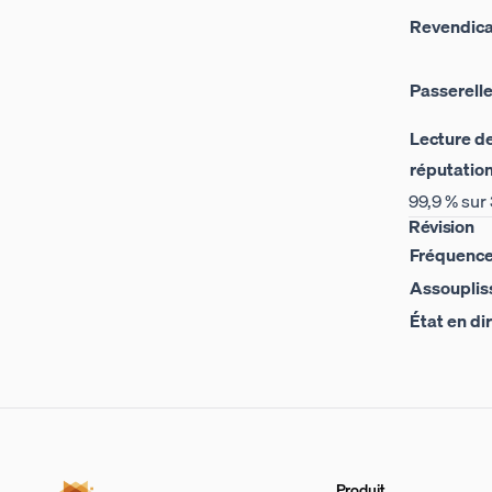
Revendica
Passerelle
Lecture de
réputatio
99,9 % sur
Révision
Fréquenc
Assoupli
État en di
Produit