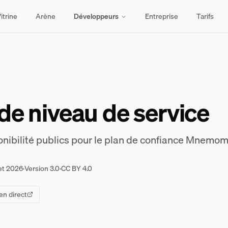
itrine
Arène
Développeurs
Entreprise
Tarifs
 de niveau de service
ibilité publics pour le plan de confiance Mnemo
let 2026
·
Version
3.0
·
CC BY 4.0
en direct