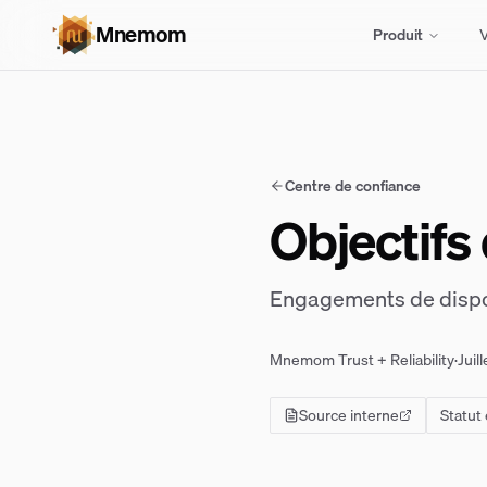
Mnemom
Produit
V
Centre de confiance
Objectifs
Engagements de dispon
Mnemom Trust + Reliability
·
Juil
Source interne
Statut 