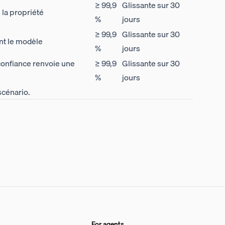
≥ 99,9
Glissante sur 30
la propriété
%
jours
≥ 99,9
Glissante sur 30
int le modèle
%
jours
confiance renvoie une
≥ 99,9
Glissante sur 30
%
jours
scénario.
For agents