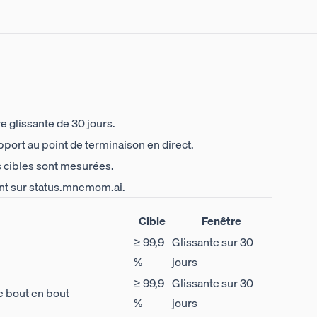
e glissante de 30 jours.
port au point de terminaison en direct.
 cibles sont mesurées.
nt sur
status.mnemom.ai
.
Cible
Fenêtre
≥ 99,9
Glissante sur 30
%
jours
≥ 99,9
Glissante sur 30
e bout en bout
%
jours