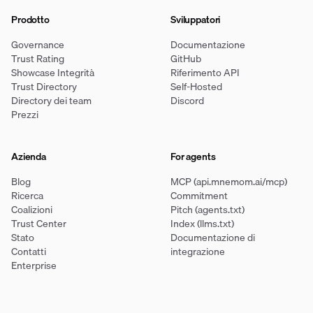
Prodotto
Sviluppatori
Governance
Documentazione
Trust Rating
GitHub
Showcase Integrità
Riferimento API
Trust Directory
Self-Hosted
Directory dei team
Discord
Prezzi
Azienda
For agents
Blog
MCP (api.mnemom.ai/mcp)
Ricerca
Commitment
Coalizioni
Pitch (agents.txt)
Trust Center
Index (llms.txt)
Stato
Documentazione di
Contatti
integrazione
Enterprise